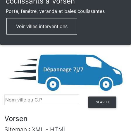
coulissants à Vorsen
Porte, fenêtre, veranda et baies coulissantes
Voir villes interventions
SEARCH
Vorsen
Sitemap :
XML
-
HTML