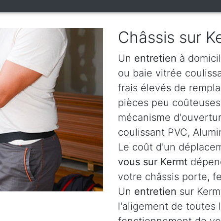
Châssis sur K
Un
entretien
à domicil
ou baie vitrée coulis
frais élevés de rempl
pièces peu coûteuses c
mécanisme d'ouverture
coulissant PVC, Alumi
Le coût d'un déplacem
vous sur Kermt
dépend
votre châssis porte, f
Un
entretien
sur Kermt
l'aligement de toutes