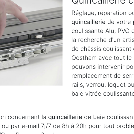
Quincaillerie 
Réglage, réparation o
quincaillerie
de votre p
coulissante Alu, PVC 
la recherche d'un arti
de châssis coulissant
Oostham avec tout le 
pouvons intervenir pou
remplacement de serru
rails, verrou, loquet 
baie vitrée coulissant
ion concernant la
quincaillerie
de baie coulissan
 ou par e-mail 7j/7 de 8h à 20h pour tout prob