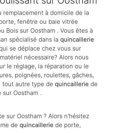
coulissant sur Oostham
u remplacement à domicile de la
orte, fenêtre ou baie vitrée
ou Bois sur Oostham . Vous êtes à
san spécialisé dans la
quincaillerie
 qui se déplace chez vous sur
matériel nécessaire? Alors nous
r le réglage, la réparation ou le
res, poignées, roulettes, gâches,
ou tout autre type de
quincaillerie
de
e sur Oostham .
te sur Oostham ? Alors n'hésitez
lème de
quincaillerie
de porte,