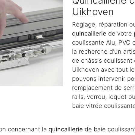
Quincaillerie 
Uikhoven
Réglage, réparation o
quincaillerie
de votre p
coulissante Alu, PVC 
la recherche d'un arti
de châssis coulissant
Uikhoven avec tout le
pouvons intervenir pou
remplacement de serru
rails, verrou, loquet 
baie vitrée coulissant
ion concernant la
quincaillerie
de baie coulissant