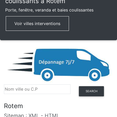
coulissants à Rotem
Porte, fenêtre, veranda et baies coulissantes
Voir villes interventions
SEARCH
Rotem
Sitemap :
XML
-
HTML