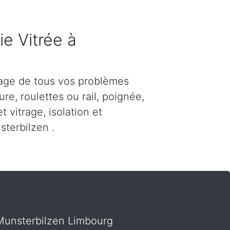
e Vitrée à
n
age de tous vos problèmes
re, roulettes ou rail, poignée,
et vitrage, isolation et
terbilzen .
r Munsterbilzen Limbourg