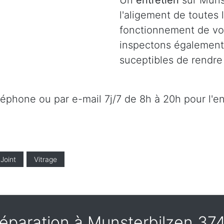
Un
entretien
sur Munst
l'aligement de toutes
fonctionnement de vot
inspectons également l
suceptibles de rendre 
éléphone ou par e-mail 7j/7 de 8h à 20h pour l'e
Joint
Vitrage
éparation à Munsterbilzen 37