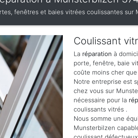
rtes, fenêtres et baies vitrées coulissantes su
Coulissant vit
La
réparation
à domici
porte, fenêtre, baie v
coûte moins cher que 
Notre entreprise est 
chez vous sur Munster
nécessaire pour la
rép
coulissants vitrés .
Nous somme une équip
Munsterbilzen capab
coulissant défectueux