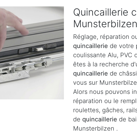
Quincaillerie 
Munsterbilze
Réglage, réparation o
quincaillerie
de votre p
coulissante Alu, PVC 
êtes à la recherche d'
quincaillerie
de châssi
vous sur Munsterbilze
Alors nous pouvons int
réparation ou le remp
roulettes, gâches, rail
de
quincaillerie
de bai
Munsterbilzen .