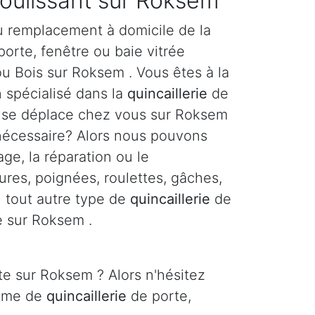
coulissant sur Roksem
u remplacement à domicile de la
orte, fenêtre ou baie vitrée
ou Bois sur Roksem . Vous êtes à la
n spécialisé dans la
quincaillerie
de
i se déplace chez vous sur Roksem
 nécessaire? Alors nous pouvons
age, la réparation ou le
res, poignées, roulettes, gâches,
ou tout autre type de
quincaillerie
de
e sur Roksem .
te sur Roksem ? Alors n'hésitez
lème de
quincaillerie
de porte,