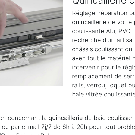
Quincaillerie 
Réglage, réparation o
quincaillerie
de votre p
coulissante Alu, PVC 
recherche d'un artisa
châssis coulissant qu
avec tout le matériel
intervenir pour le régl
remplacement de serru
rails, verrou, loquet 
baie vitrée coulissant
ion concernant la
quincaillerie
de baie coulissan
 ou par e-mail 7j/7 de 8h à 20h pour tout prob