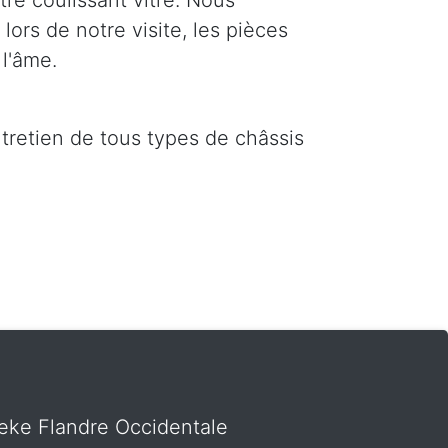
re coulissant vitré. Nous
ors de notre visite, les pièces
l'âme.
ntretien de tous types de châssis
 Leke Flandre Occidentale