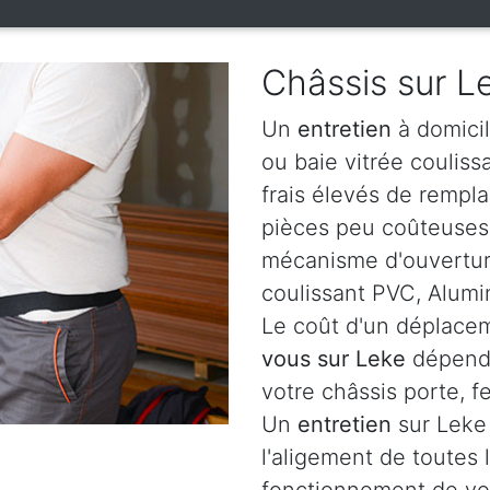
Châssis sur L
Un
entretien
à domicil
ou baie vitrée coulis
frais élevés de rempl
pièces peu coûteuses c
mécanisme d'ouverture
coulissant PVC, Alumi
Le coût d'un déplacem
vous sur Leke
dépende
votre châssis porte, f
Un
entretien
sur Leke 
l'aligement de toutes