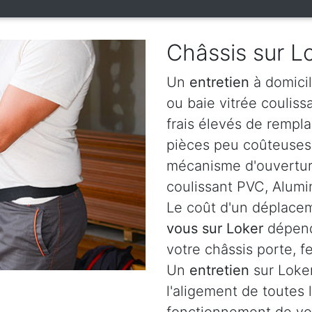
Châssis sur L
Un
entretien
à domicil
ou baie vitrée coulis
frais élevés de rempl
pièces peu coûteuses c
mécanisme d'ouverture
coulissant PVC, Alumi
Le coût d'un déplacem
vous sur Loker
dépend
votre châssis porte, f
Un
entretien
sur Loker
l'aligement de toutes