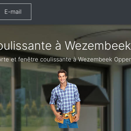
E-mail
coulissante à Wezembee
rte et fenêtre coulissante à Wezembeek Oppe