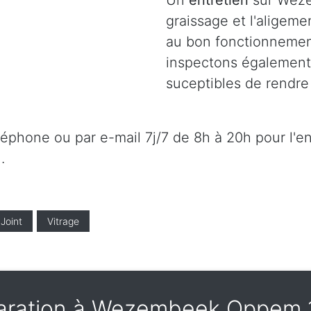
Un
entretien
sur Wez
graissage et l'aligeme
au bon fonctionnement
inspectons également l
suceptibles de rendre 
éléphone ou par e-mail 7j/7 de 8h à 20h pour l'e
.
Joint
Vitrage
aration à Wezembeek Oppem 