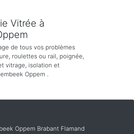
e Vitrée à
Oppem
age de tous vos problèmes
re, roulettes ou rail, poignée,
et vitrage, isolation et
zembeek Oppem .
zembeek Oppem Brabant Flamand