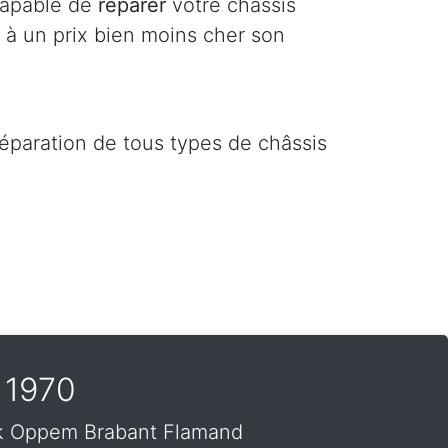
apable de
réparer
votre châssis
 à un prix bien moins cher son
réparation de tous types de châssis
 1970
eek Oppem Brabant Flamand