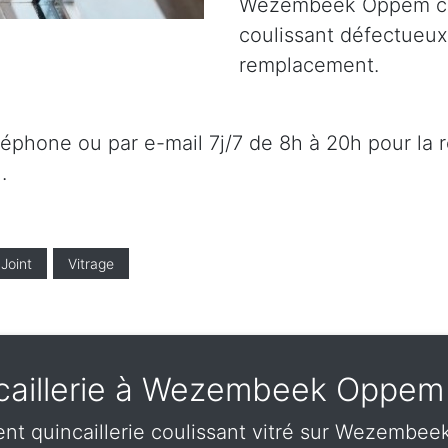
Wezembeek Oppem c
coulissant défectueux
remplacement.
éléphone ou par e-mail 7j/7 de 8h à 20h pour la 
.
Joint
Vitrage
caillerie à Wezembeek Oppem
nt quincaillerie coulissant vitré sur Wezemb