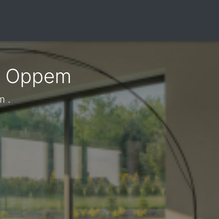
k Oppem
m .