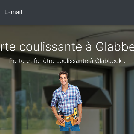
E-mail
rte coulissante à Glabb
Porte et fenêtre coulissante à Glabbeek .