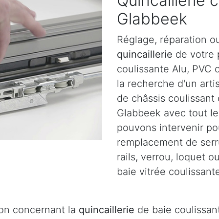
Quincaillerie 
Glabbeek
Réglage, réparation o
quincaillerie
de votre p
coulissante Alu, PVC 
la recherche d'un arti
de châssis coulissant
Glabbeek avec tout le
pouvons intervenir pou
remplacement de serru
rails, verrou, loquet 
baie vitrée coulissant
ion concernant la
quincaillerie
de baie coulissant