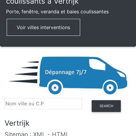
coulissants à Vertrijk
Porte, fenêtre, veranda et baies coulissantes
Voir villes interventions
SEARCH
Vertrijk
Sitemap :
XML
-
HTML