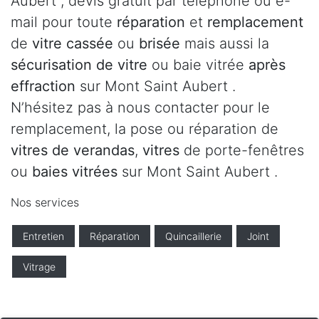
Aubert , devis gratuit par téléphone ou e-
mail pour toute
réparation
et
remplacement
de
vitre cassée
ou
brisée
mais aussi la
sécurisation de vitre
ou baie vitrée
après
effraction
sur Mont Saint Aubert .
N’hésitez pas à nous contacter pour le
remplacement, la pose ou réparation de
vitres de verandas
,
vitres
de porte-fenêtres
ou
baies vitrées
sur Mont Saint Aubert .
Nos services
Entretien
Réparation
Quincaillerie
Joint
Vitrage