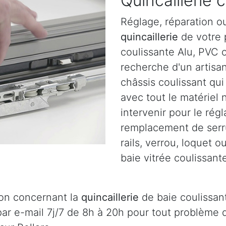
Quincaillerie 
Réglage, réparation o
quincaillerie
de votre p
coulissante Alu, PVC o
recherche d'un artisa
châssis coulissant qu
avec tout le matériel
intervenir pour le régl
remplacement de serru
rails, verrou, loquet 
baie vitrée coulissante
ion concernant la
quincaillerie
de baie coulissant
ar e-mail 7j/7 de 8h à 20h pour tout problème