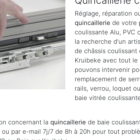
Quincaillerie 
Réglage, réparation o
quincaillerie
de votre p
coulissante Alu, PVC o
la recherche d'un arti
de châssis coulissant
Kruibeke avec tout le
pouvons intervenir pou
remplacement de serru
rails, verrou, loquet 
baie vitrée coulissant
ion concernant la
quincaillerie
de baie coulissant
 ou par e-mail 7j/7 de 8h à 20h pour tout prob