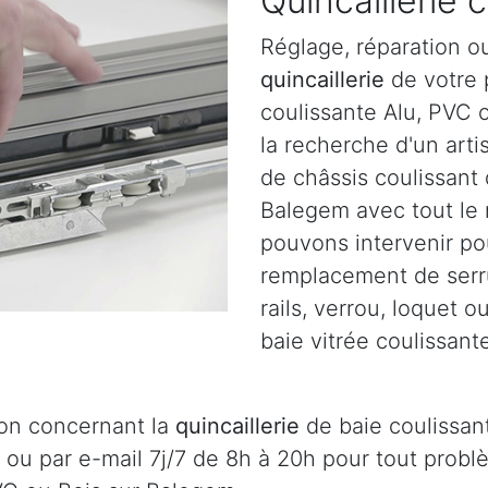
Quincaillerie 
Réglage, réparation o
quincaillerie
de votre p
coulissante Alu, PVC 
la recherche d'un arti
de châssis coulissant
Balegem avec tout le 
pouvons intervenir pou
remplacement de serru
rails, verrou, loquet 
baie vitrée coulissant
ion concernant la
quincaillerie
de baie coulissan
 ou par e-mail 7j/7 de 8h à 20h pour tout prob