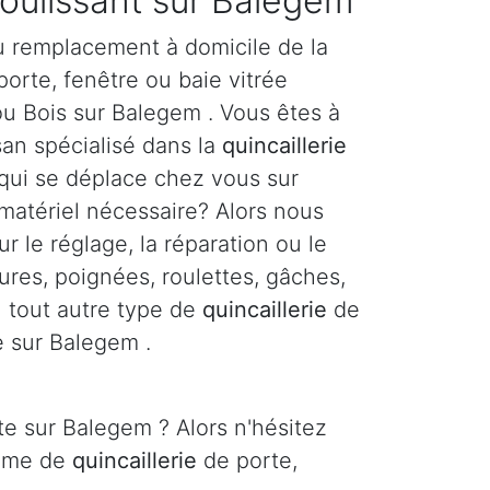
coulissant sur Balegem
u remplacement à domicile de la
orte, fenêtre ou baie vitrée
ou Bois sur Balegem . Vous êtes à
san spécialisé dans la
quincaillerie
 qui se déplace chez vous sur
matériel nécessaire? Alors nous
r le réglage, la réparation ou le
res, poignées, roulettes, gâches,
ou tout autre type de
quincaillerie
de
e sur Balegem .
te sur Balegem ? Alors n'hésitez
lème de
quincaillerie
de porte,