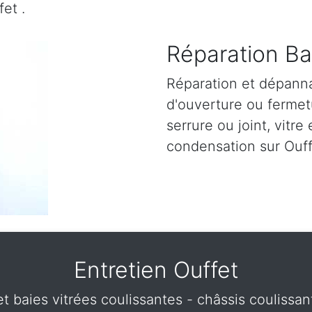
et .
Réparation Bai
Réparation et dépann
d'ouverture ou fermetu
serrure ou joint, vitre 
condensation sur Ouff
Entretien Ouffet
et baies vitrées coulissantes - châssis coulissan