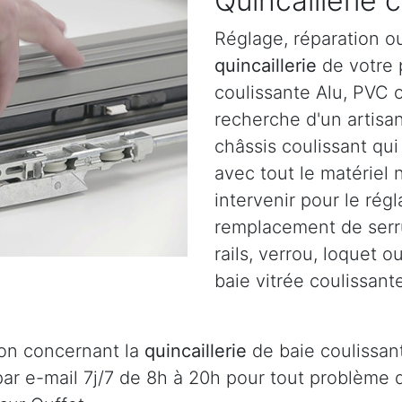
Quincaillerie 
Réglage, réparation o
quincaillerie
de votre p
coulissante Alu, PVC o
recherche d'un artisa
châssis coulissant qu
avec tout le matériel
intervenir pour le régl
remplacement de serru
rails, verrou, loquet 
baie vitrée coulissante
ion concernant la
quincaillerie
de baie coulissant
ar e-mail 7j/7 de 8h à 20h pour tout problème