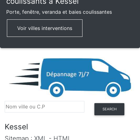
coulissants à Kessel
Porte, fenêtre, veranda et baies coulissantes
Voir villes interventions
SEARCH
Kessel
Sitemap :
XML
-
HTML