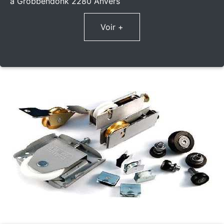
à Grobbendonk 2280 Anvers
Voir +