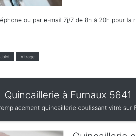
éléphone ou par e-mail 7j/7 de 8h à 20h pour la 
Joint
Vitrage
Quincaillerie à Furnaux 5641
remplacement quincaillerie coulissant vitré su