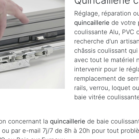
Quincaillerie 
Réglage, réparation o
quincaillerie
de votre p
coulissante Alu, PVC o
recherche d'un artisa
châssis coulissant qu
avec tout le matériel
intervenir pour le régl
remplacement de serru
rails, verrou, loquet 
baie vitrée coulissant
ion concernant la
quincaillerie
de baie coulissant
 ou par e-mail 7j/7 de 8h à 20h pour tout prob